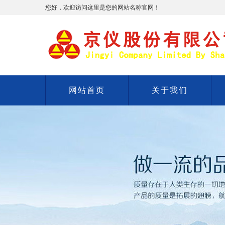
您好，欢迎访问这里是您的网站名称官网！
网站首页
关于我们