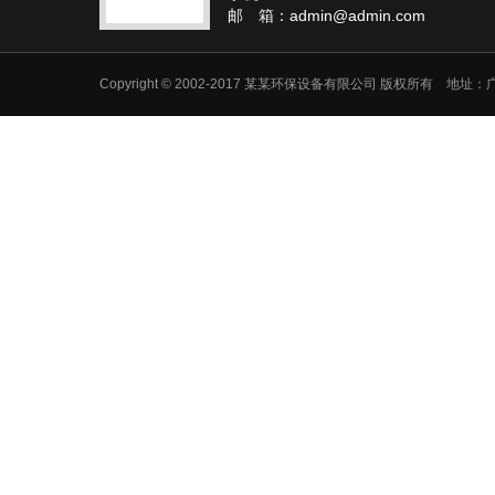
邮 箱：admin@admin.com
Copyright © 2002-2017 某某环保设备有限公司 版权所有