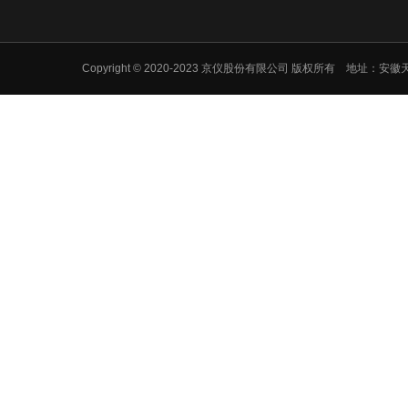
Copyright © 2020-2023 京仪股份有限公司 版权所有 地