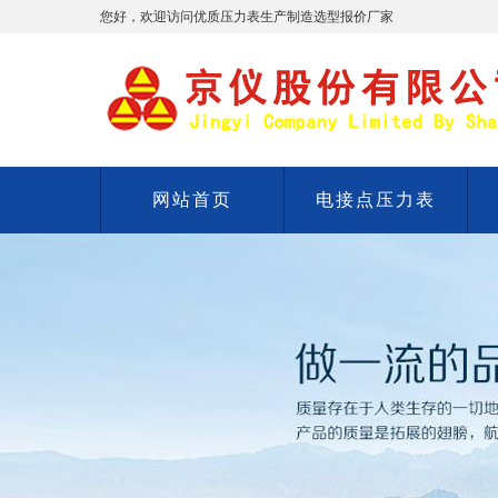
您好，欢迎访问优质压力表生产制造选型报价厂家
网站首页
电接点压力表