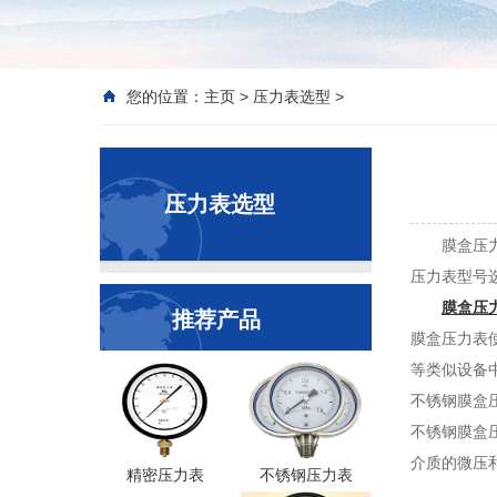
您的位置：
主页
>
压力表选型
>
压力表选型
膜盒压
压力表型号
膜盒压
推荐产品
膜盒压力表
等类似设备
不锈钢膜盒
不锈钢膜盒
介质的微压和
精密压力表
不锈钢压力表