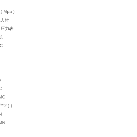
Mpa )
压力计
钢压力表
斗机
MC
)
C
/MC
兰2 ) )
N
/MN