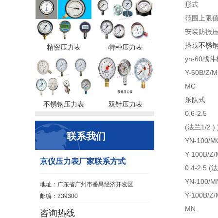
形式
范围上限值( 
安装防振
搭载
不锈
精密压力表
特种压力表
yn-60战
Y-60B/Z/
MC
乐队式
不锈钢压力表
双针压力表
0.6-2.5
(法兰1/2 ) 
联系我们
YN-100/M
Y-100B/Z
京仪压力表厂家联系方式
0.4-2.5 (法
YN-100/M
地址：广东省广州市番禺经济开发区
Y-100B/Z
邮编：239300
MN
咨询热线