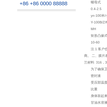
螺母式
+86 +86 0000 88888
0.4-2.5
yn-100米
Y-100B/Z
MH
矩形凸缘式
10-60
注:1.客
商。 二、膜片
兰材料: 316
为了确保
密封液
受压部温
比重
身体鼓起
甘油水溶