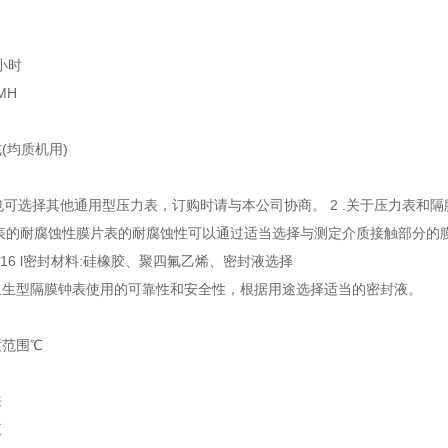
/小时
/MH
(均质机用)
户也可选择其他通用型压力表，订购时请与本公司协商。 2 .关于压力表
表的耐腐蚀性膜片表的耐腐蚀性可以通过适当选择与测定介质接触部分的膜片、
，316 l密封材料:硅橡胶、聚四氟乙烯、密封液选择
卫生型隔膜钟表使用的可靠性和安全性，根据用途选择适当的密封液。
度范围℃
来
液