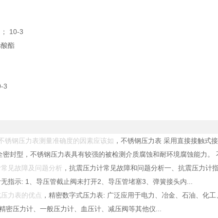
； 10-3
烯酸酯
-3
响不锈钢压力表测量准确度的因素应该如
，不锈钢压力表 采用直接接触式接头和压
结构全密封型，不锈钢压力表具有较强的被检测介质腐蚀和耐环境腐蚀能力。 不
计常见故障及问题分析
，抗震压力计常见故障和问题分析一、抗震压力计指
无指示: 1、导压管截止阀未打开2、导压管堵塞3、弹簧接头内...
式压力表的优点
，精密数字式压力表: 广泛应用于电力、冶金、石油、化
、精密压力计、一般压力计、血压计、减压阀等其他仪...