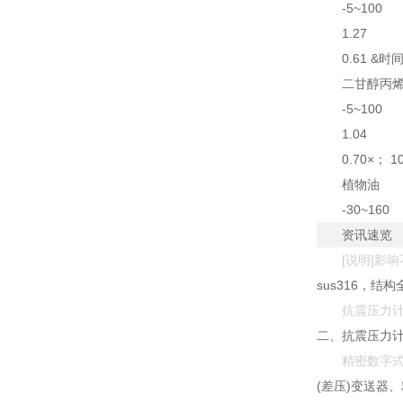
-5~100
1.27
0.61 &时间
二甘醇丙
-5~100
1.04
0.70×； 10
植物油
-30~160
资讯速览
[说明]影
sus316，
抗震压力
二、抗震压力计
精密数字
(差压)变送器