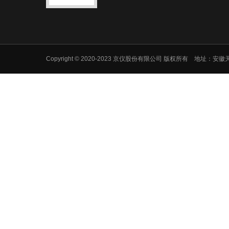
Copyright © 2020-2023 京仪股份有限公司 版权所有 地