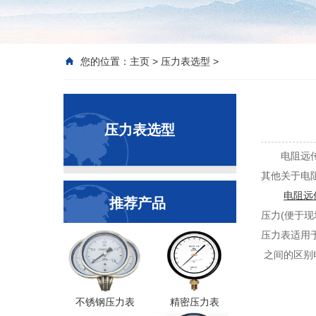
您的位置：
主页
>
压力表选型
>
压力表选型
电阻远
其他关于电
电阻远
推荐产品
压力(便于
压力表适用
之间的区别
不锈钢压力表
精密压力表