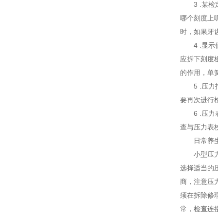
3 .
哪个刻度上
时，如果牙
4 .
应拆下刻度板
的作用，单
5 .
要再次进行
6 .
查与压力表
日常养
小型压
选择适当的
商，注意压
须在拆除修
常，检查连