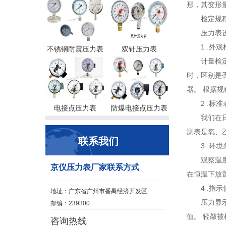
形，其变形
检定规
压力表
1 .外
不锈钢耐震压力表
双针压力表
计量检
时，区别是
器。 根据
2 .标
电接点压力表
防爆电接点压力表
我们在
测表是氧、
联系我们
3 .环
观察温度
京仪压力表厂家联系方式
在恒温下放
4 .指
地址：广东省广州市番禺经济开发区
压力显
邮编：239300
值。 轻敲
咨询热线