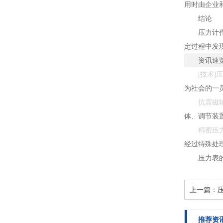
用时由企业
结论
压力计
定过程中发
资讯速
[技术
为社会的一
抗震磁
体、调节装
精密压
经过特殊处
压力表
上一篇：
推荐资