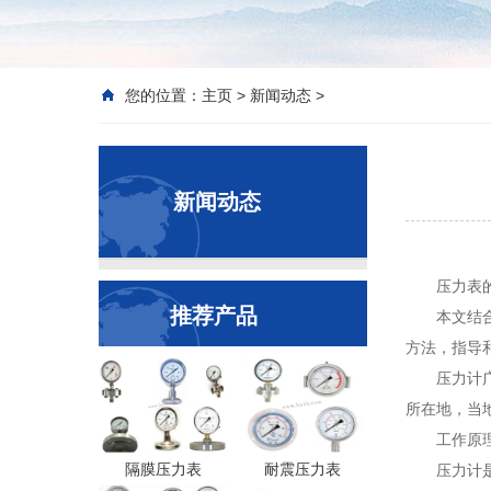
您的位置：
主页
>
新闻动态
>
新闻动态
压力表
推荐产品
本文结
方法，指导
压力计
所在地，当
工作原
隔膜压力表
耐震压力表
压力计