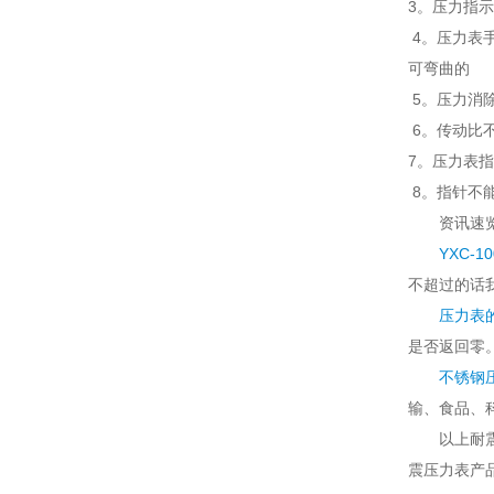
3。压力指示
4。压力表手
可弯曲的
5。压力消除
6。传动比
7。压力表指
8。指针不能
资讯速
YXC-
不超过的话我
压力表
是否返回零。
不锈钢
输、食品、科
以上耐
震压力表产