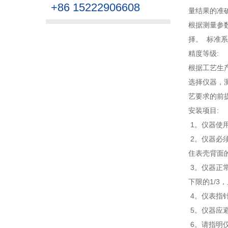
+86 15222906608
量结果的准
根据测量参
择。 标准系列
精度等级:
根据工艺生
选择仪器，
艺要求的前
安装项目:
1。仪器使用
2。仪器必
住表壳背面
3。仪器正
下限的1/
4。仪表指
5。仪器应
6。请指明