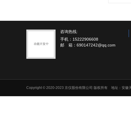
咨询热线:
手机：15222906608
邮 箱：690147242@qq.com
Copyright © 2020-2023 京仪股份有限公司 版权所有 地