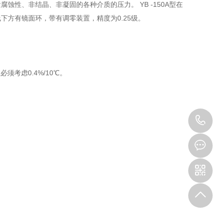
性、非结晶、非凝固的各种介质的压力。 YB -150A型在
线下方有镜面环，带有调零装置，精度为0.25级。
。
必须考虑0.4%/10℃。
1