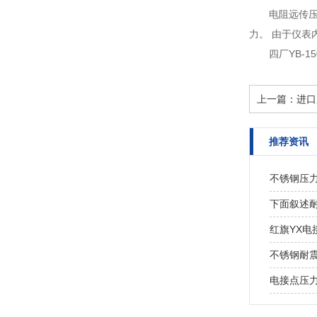
电阻远传
力。 由于仪表
四厂YB-
上一篇：
进口
推荐资讯
不锈钢压
下面叙述耐
红旗YX电
不锈钢耐
电接点压