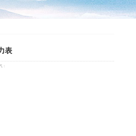
压力表
气：