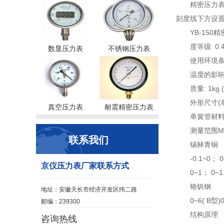
精密压力表
刻度线下方设置
YB-15
度等级: 0.
数显压力表
不锈钢压力表
使用环境条
温度的影响:
质量: 1kg 
外形尺寸(单
真空压力表
耐震精密压力表
单簧管材
测量范围M
联系我们
锡林青铜
-0.1~0； 
京仪压力表厂家联系方式
0~1； 0~1
铬钒钢
地址：安徽天长市经济开发区纬二路
0~6( B型)
邮编：239300
结构原理
咨询热线