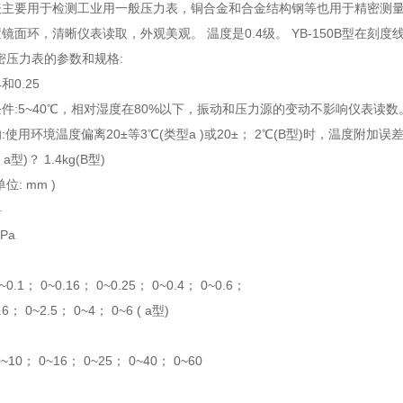
主要用于检测工业用一般压力表，铜合金和合金结构钢等也用于精密测量腐蚀
镜面环，清晰仪表读取，外观美观。 温度是0.4级。 YB-150B型在刻度
0精密压力表的参数和规格:
4和0.25
件:5~40℃，相对湿度在80%以下，振动和压力源的变动不影响仪表读数
使用环境温度偏离20±等3℃(类型a )或20±； 2℃(B型)时，温度附加误差
( a型)？ 1.4kg(B型)
位: mm )
料
Pa
0~0.1； 0~0.16； 0~0.25； 0~0.4； 0~0.6；
.6； 0~2.5； 0~4； 0~6 ( a型)
0~10； 0~16； 0~25； 0~40； 0~60