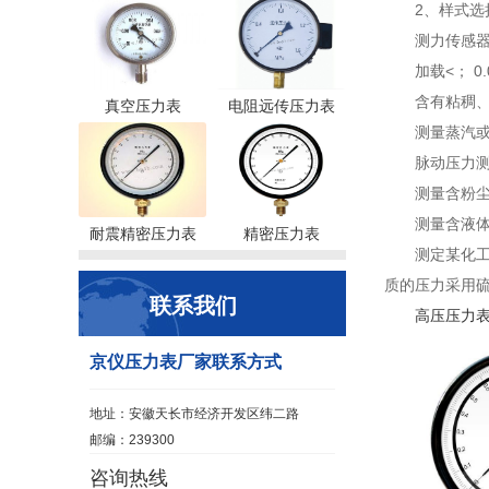
2、样式选
测力传感器
加载<； 0
含有粘稠
真空压力表
电阻远传压力表
测量蒸汽或
脉动压力
测量含粉
测量含液
耐震精密压力表
精密压力表
测定某化
质的压力采用
联系我们
高压压力
京仪压力表厂家联系方式
地址：安徽天长市经济开发区纬二路
邮编：239300
咨询热线