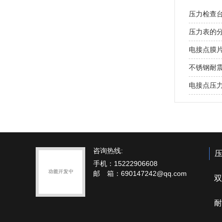
压力检查
压力表的
电接点膜
不锈钢耐
电接点压
咨询热线:
手机：15222906608
邮 箱：690147242@qq.com
双
耐