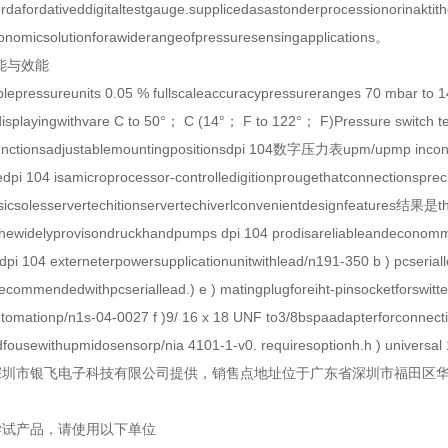
fordafordativeddigitaltestgauge.supplicedasastonderprocessionorina
onomicsolutionforawiderangeofpressuresensingapplications。
4功能与效能
ablepressureunits 0.05 % fullscaleaccuracypressureranges 70 mbar t
displayingwithvare C to 50°； C (14°； F to 122°； F)Pressure switch
functionsadjustablemountingpositionsdpi 104数字压力表upm/upmp in
hedpi 104 isamicroprocessor-controlledigitionprougethatconnectionspre
csolesservertechitionservertechiverlconvenientdesignfeatures结果是the
ththewidelyprovisondruckhandpumps dpi 104 prodisareliableandecon
 dpi 104 externeterpowersupplicationunitwithlead/n191-350 b ) pcserial
srecommendedwithpcseriallead.) e ) matingplugforeiht-pinsocketf
ngtomationp/n1s-04-0027 f )9/ 16 x 18 UNF to3/8bspaadapterforconnect
ousewithupmidosensorp/nia 4101-1-v0. requiresoptionh.h ) universal
圳市银飞电子科技有限公司提供，销售点地址位于广东省深圳市福田区华强北
。
尝试产品，请使用以下单位