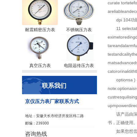
curate tortete
areliableandec
dpi 10
11 select
耐震精密压力表
不锈钢压力表
eximetoreding
tareandalarm
testandcalityt
matsadvancedsi
真空压力表
电阻远传压力表
catororinakti
optionsa )
联系我们
note:optionai
custresquilisi
京仪压力表厂家联系方式
upmpowerdiredf
该产品由深
地址：安徽天长市经济开发区纬二路
书，正确使用
邮编：239300
如果您想
咨询热线