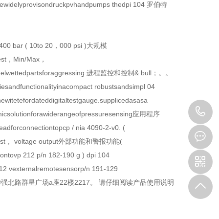
ktithewidelyprovisondruckpvhandpumps thedpi 104 罗伯特
o 1400 bar ( 10to 20，000 psi )大规模
 test，Min/Max，
conelwettedpartsforaggressing 进程监控和控制& bull；。。
ciesandfunctionalityinacompact robustsandsimpl 04
witetefordateddigitaltestgauge.supplicedasasa
1
ommicsolutionforawiderangeofpressuresensing应用程序
leadforconnectiontopcp / nia 4090-2-v0. (
orswittest， voltage output外部功能和警报功能(
iontovp 212 p/n 182-190 g ) dpi 104
 12 vexternalremotesensorp/n 191-129
路群星广场a座22楼2217。 请仔细阅读产品使用说明