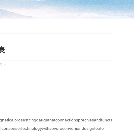
表
气：
ticalprosestitinggaugethatconnectionsprecivesandfuncts
liconsensortechnologywithsevereconveniendesignfeate