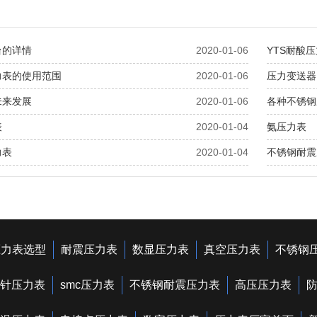
台的详情
2020-01-06
YTS耐酸
力表的使用范围
2020-01-06
压力变送器
未来发展
2020-01-06
各种不锈钢
表
2020-01-04
氨压力表
力表
2020-01-04
不锈钢耐震
压力表选型
耐震压力表
数显压力表
真空压力表
不锈钢
针压力表
smc压力表
不锈钢耐震压力表
高压压力表