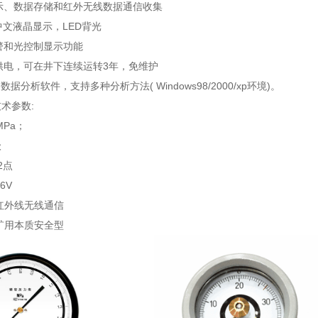
显示、数据存储和红外无线数据通信收集
极中文液晶显示，LED背光
报警和光控制显示功能
池供电，可在井下连续运转3年，免维护
的数据分析软件，支持多种分析方法( Windows98/2000/xp环境)。
术参数:
MPa；
级
2点
6V
红外线无线通信
矿用本质安全型