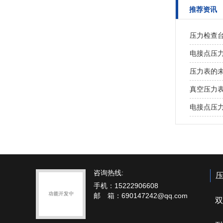
推荐资讯
压力检查
电接点压
压力表的
真空压力
电接点压
咨询热线:
手机：15222906608
邮 箱：690147242@qq.com
双