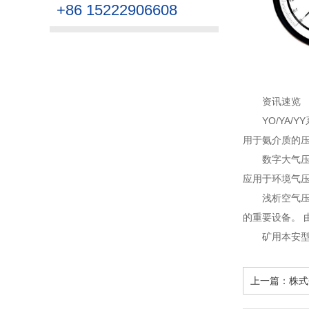
+86 15222906608
资讯速览
YO/YA/
用于氨介质的压力
数字大气
应用于环境气压
浅析空气
的重要设备。 
矿用本安
上一篇：
株式