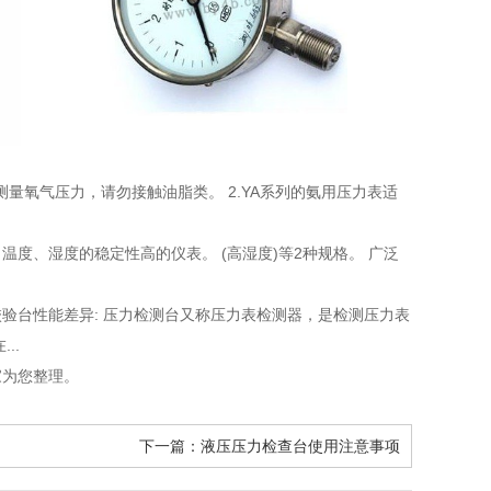
用于测量氧气压力，请勿接触油脂类。 2.YA系列的氨用压力表适
度、湿度的稳定性高的仪表。 (高湿度)等2种规格。 广泛
验台性能差异: 压力检测台又称压力表检测器，是检测压力表
..
家为您整理。
下一篇：
液压压力检查台使用注意事项