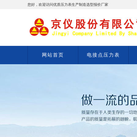
您好，欢迎访问优质压力表生产制造选型报价厂家
网站首页
电接点压力表