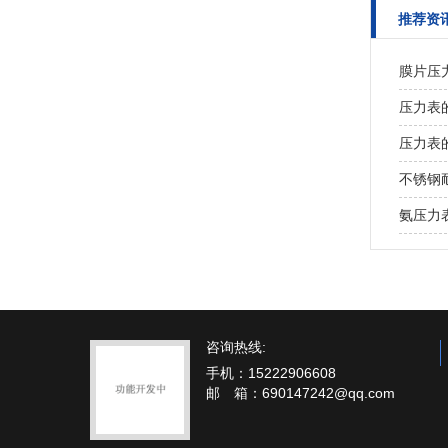
推荐资
膜片压
压力表
压力表
不锈钢
氨压力
咨询热线:
手机：15222906608
邮 箱：690147242@qq.com