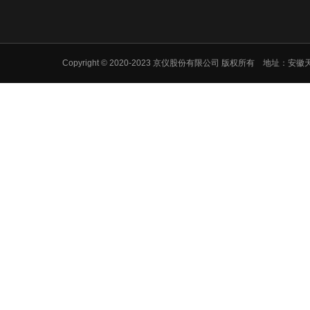
Copyright © 2020-2023 京仪股份有限公司 版权所有 地