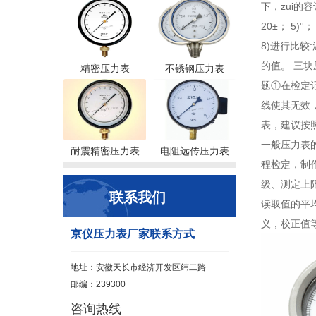
下，zui的
20±； 5)
8)进行比较:
的值。 三
精密压力表
不锈钢压力表
题①在检定
线使其无效
表，建议按照
一般压力表
耐震精密压力表
电阻远传压力表
程检定，制
级、测定上限
联系我们
读取值的平
义，校正值
京仪压力表厂家联系方式
地址：安徽天长市经济开发区纬二路
邮编：239300
咨询热线