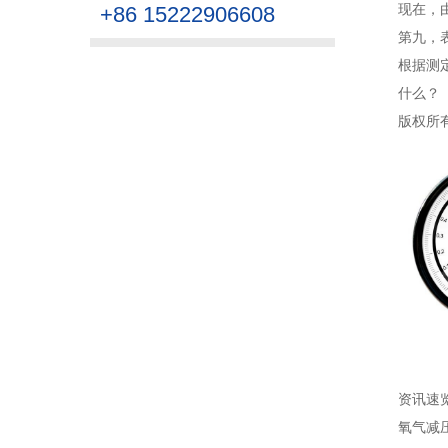
现在，由
+86 15222906608
第九，
根据测
什么？
版权所
资讯速
氧气减