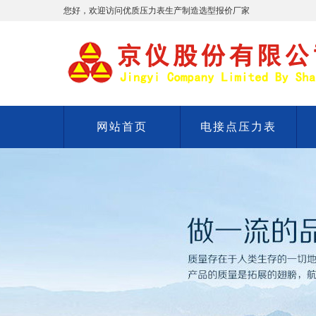
您好，欢迎访问优质压力表生产制造选型报价厂家
网站首页
电接点压力表