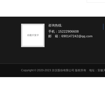
咨询热线:
手机：15222906608
邮 箱：690147242@qq.com
Copyright © 2020-2023 京仪股份有限公司 版权所有 地