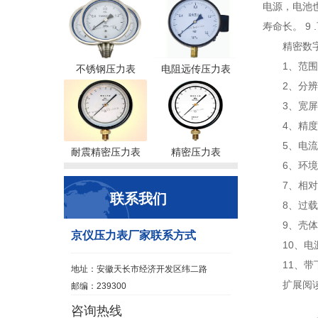
电源，电池也
寿命长。 9
精密数
1、范围:-
不锈钢压力表
电阻远传压力表
2、分辨率
3、宽
4、精度:
5、电流
耐震精密压力表
精密压力表
6、环境温
7、相对湿
联系我们
8、过载
9、壳体直
京仪压力表厂家联系方式
10、电源
11、带
地址：安徽天长市经济开发区纬二路
扩展阅
邮编：239300
咨询热线