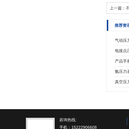
上一篇：
推荐资
气动压
电接点
产品手
氨压力
真空压
咨询热线:
手机：15222906608