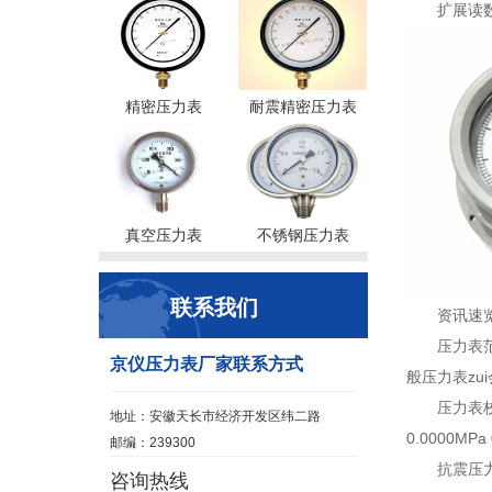
扩展读
精密压力表
耐震精密压力表
真空压力表
不锈钢压力表
联系我们
资讯速
压力表
京仪压力表厂家联系方式
般压力表zu
压力表
地址：安徽天长市经济开发区纬二路
0.0000MP
邮编：239300
抗震压
咨询热线