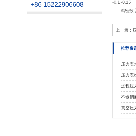
-0.1~0.15；
+86 15222906608
精密数
上一篇：
推荐资
压力表术
压力表
远程压力表
不锈钢
真空压