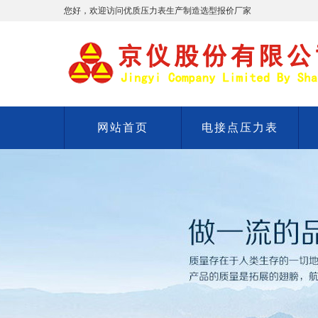
您好，欢迎访问优质压力表生产制造选型报价厂家
网站首页
电接点压力表