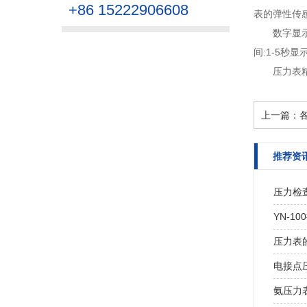
+86 15222906608
表的弹性传感
数字显
间:1-5秒显示
压力表
上一篇：
推荐资
压力检
YN-1
压力表
电接点
氨压力