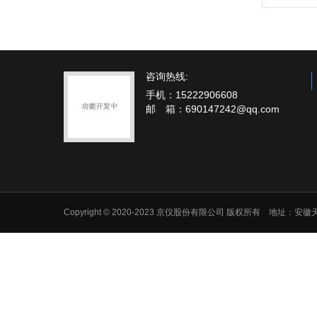
咨询热线:
手机：15222906608
邮 箱：690147242@qq.com
Copyright © 2020-2023 京仪股份有限公司 版权所有 地