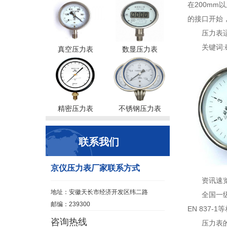
在200mm
的接口开始
压力表
关键词
真空压力表
数显压力表
精密压力表
不锈钢压力表
联系我们
京仪压力表厂家联系方式
资讯速
地址：安徽天长市经济开发区纬二路
全国一级
邮编：239300
EN 837
咨询热线
压力表