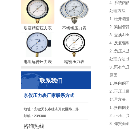
4 .系统
处理方法:
1 .松开
2 .紧固管
耐震精密压力表
不锈钢压力表
3 .交换&ld
4 .反复
2 .负压未
处理方法:
电阻远传压力表
精密压力表
3 .泵有气
原因:
联系我们
1 .换向
2 .正压
京仪压力表厂家联系方式
处理方法:
1 .换向
地址：安徽天长市经济开发区纬二路
2 .正压
邮编：239300
3 .弹簧
咨询热线