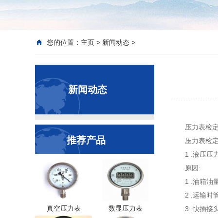
您的位置：
主页
>
新闻动态
>
新闻动态
压力表检
推荐产品
压力表检
1 .液压
原因:
1 .油箱油
2 .运输
真空压力表
数显压力表
3 .快插接头