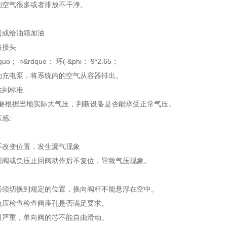
内的空气很多或者排放不干净。
箱盖或给油箱加油
路接头
quo； ○&rdquo； 环( &phi； 9*2.65；
驱动充电泵，将系统内的空气从容器排出。
达到标准:
:要根据当地实际大气压，判断设备是否能承受正常气压。
压感:
阀不改变位置，发生漏气现象
止回阀或负压止回阀动作后不复位，导致气压现象。
阀必须切换到规定的位置，换向阀杆不能悬浮在空中。
、负压检查检查阀座孔是否满足要求。
倾斜严重，单向阀的芯不能自由滑动。