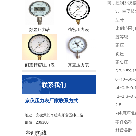
间，控制系统
3、主要技
型号
比例范围( K
数显压力表
精密压力表
度等级
正压
负压
正负压
耐震精密压力表
真空压力表
DP-YEX-
0~40~60~
联系我们
-4~0-6~0-
-2~2-3~3-
京仪压力表厂家联系方式
2.5
●使用环境条
地址：安徽天长市经济开发区纬二路
零件名称
邮编：239300
材质品牌
咨询热线