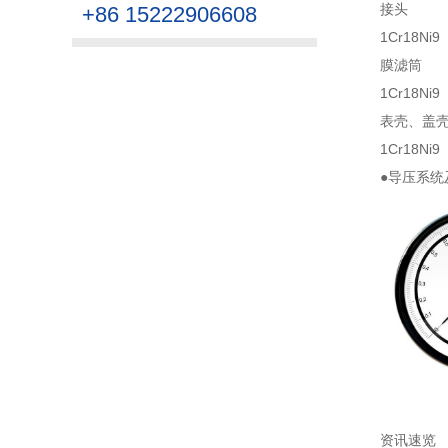
接头
+86 15222906608
1Cr18Ni9
膜滤筒
1Cr18Ni9
表壳、盖
1Cr18Ni9
●导压系统
资讯速览