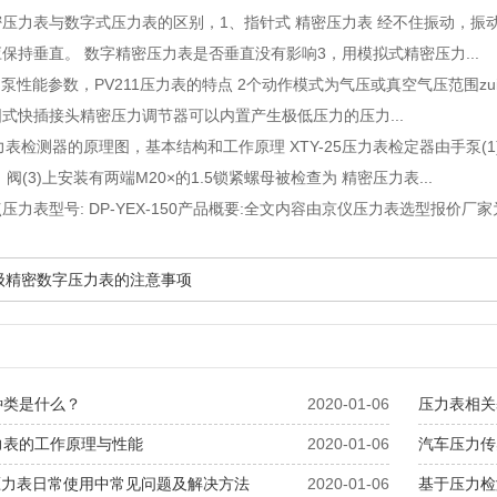
密压力表与数字式压力表的区别
，1、指针式 精密压力表 经不住振动，振
保持垂直。 数字精密压力表是否垂直没有影响3，用模拟式精密压力...
压力泵性能参数
，PV211压力表的特点 2个动作模式为气压或真空气压范围zui高度
式快插接头精密压力调节器可以内置产生极低压力的压力...
压力表检测器的原理图
，基本结构和工作原理 XTY-25压力表检定器由手泵(1
，阀(3)上安装有两端M20×的1.5锁紧螺母被检查为 精密压力表...
压力表型号: DP-YEX-150产品概要:全文内容由京仪压力表选型报价厂
4级精密数字压力表的注意事项
种类是什么？
2020-01-06
压力表相关
力表的工作原理与性能
2020-01-06
汽车压力传
压力表日常使用中常见问题及解决方法
2020-01-06
基于压力检