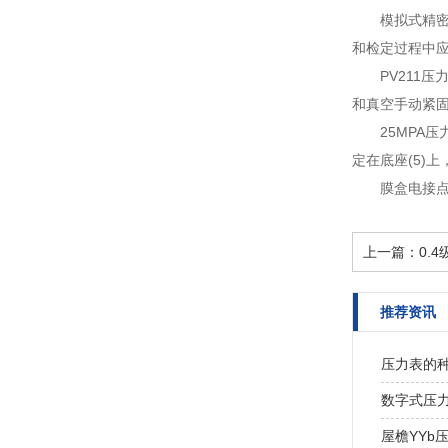
模拟式精
和检定过程中应
PV211
和真空手动紧固
25MPA
定在底座(5)上
膜盒电接点
上一篇：
0.
推荐资讯
压力表的
数字式压
屋檐YYb