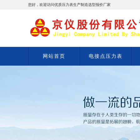
您好，欢迎访问优质压力表生产制造选型报价厂家
网站首页
电接点压力表