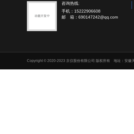
咨询热线:
手机：15222906608
邮 箱：690147242@qq.com
Copyright © 2020-2023 京仪股份有限公司 版权所有 地