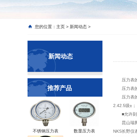
您的位置：
主页
>
新闻动态
>
新闻动态
压力表
推荐产品
压力表
压力表的
2.42.5级
■允许
昆山瑞
不锈钢压力表
数显压力表
NKS长野仪