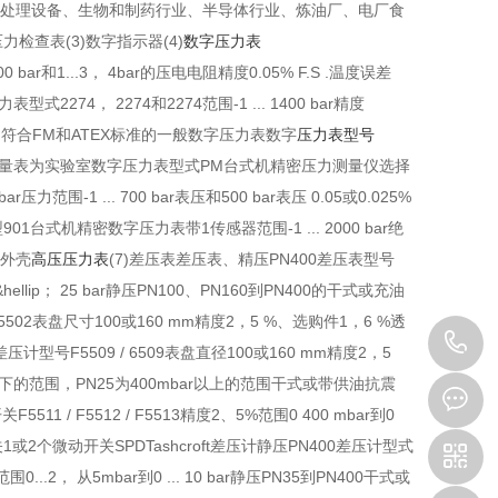
于污水处理设备、生物和制药行业、半导体行业、炼油厂、电厂食
力检查表(3)数字指示器(4)
数字压力表
 bar和1...3， 4bar的压电电阻精度0.05% F.S .温度误差
4， 2274和2274范围-1 ... 1400 bar精度
本安防爆.符合FM和ATEX标准的一般数字压力表数字
压力表型号
x值存储背光数字测量表为实验室数字压力表型式PM台式机精密压力测量仪选择
1 ... 700 bar表压和500 bar表压 0.05或0.025%
901台式机精密数字压力表带1传感器范围-1 ... 2000 bar绝
钢外壳
高压压力表
(7)差压表差压表、精压PN400差压表型号
&hellip； 25 bar静压PN100、PN160到PN400的干式或充油
5502表盘尺寸100或160 mm精度2，5 %、选购件1，6 %透
1
压计型号F5509 / 6509表盘直径100或160 mm精度2，5
00mbar以下的范围，PN25为400mbar以上的范围干式或带供油抗震
 F5512 / F5513精度2、5%范围0 400 mbar到0
关1或2个微动开关SPDTashcroft差压计静压PN400差压计型式
围0...2， 从5mbar到0 ... 10 bar静压PN35到PN400干式或