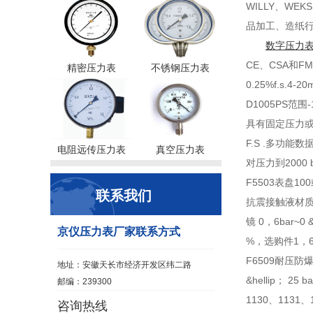
WILLY、W
品加工、造纸行业
数字压力
CE、CSA和FM
精密压力表
不锈钢压力表
0.25%f.s
D1005PS范围
具有固定压力或温度
F.S .多功能数
电阻远传压力表
真空压力表
对压力到2000 
F5503表盘100
联系我们
抗震接触液材质不锈
镜 0，6bar~
京仪压力表厂家联系方式
%，选购件1，6 
F6509耐压防爆
地址：安徽天长市经济开发区纬二路
&hellip； 
邮编：239300
1130、1131、
咨询热线