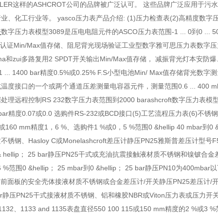
EKSLER这样的ASHCROT公司的品牌被广泛认可。 这些品牌广泛应用
、化工行业等。 yasco压力表产品介绍: (1)压力检查表(2)高精度数字压
表
数字压力表模型3089是压电电阻元件的ASCO压力表范围-1 ... 0到0 ... 500
认证Min/Max值存储、阻尼背光现场验证工业型数字雅可思压力表数字压力表型式227
.4-20ma和zui多路复用2 SPDT开关输出Min/Max值存储， 减振背光灯
-1 ... 1400 bar精度0.5%或0.25% F.S小型电池Min/ Ma
接口的一个或两个通道压差测量电容器元件，测量范围0.6 ... 400 mbar压力范围-
据处理远程控制RS 232数字压力表范围到2000 barashcroft数字压力表模型
bar精度0.07或0.0 选购件RS-232或BCD接口(5)工艺流程压力表(6)不锈
或160 mm精度1，6 %、选购件1 %或0，5 %范围0 &hellip 40 mbar到0 
钢、Hasloy C或Monelashcroft差压计静压PN25雅斯普差压计型号F
0 & hellip； 25 bar静压PN25干式或充油抗震接触液材质不锈钢和镍铍合金差
%范围0 &hellip； 25 mbar到0 &hellip； 25 bar静压PN10为4
前面板的安全壳体接液材质不锈钢或合金差压计/开关静压PN25差压计/开关F5511 /
25 bar静压PN25干式接液材质不锈钢、铝和橡胶NBR或Viton压力表或压力开
1132、1133 and 1135表盘直径550 100 115或150 mm精度的2 %或3 %范