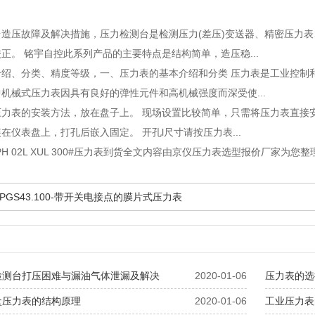
台造压故障及解决措施
，压力检测台是检测压力(差压)变送器、精密压力
正。 铭宇自控此系列产品的主要特点是结构简单，造压稳...
介绍、分类、精度等级
，一、压力表的基本介绍和分类 压力表是工业控制
机械式压力表因具有良好的弹性元件和高机械强度而深受使...
压力表的安装方法
，放在盘子上。 现场设置比较简单，只需将压力表直接
在仪表盘上，打孔后嵌入固定。 开孔l尺寸请按压力表...
5PH 02L XUL 300#压力表到货全文内容由京仪压力表选型报价厂家为您整
PGS43.100-带开关电接点的膜片式压力表
检测台打压困难与漏油气体泄漏及解决
2020-01-06
压力表的选
盒压力表的结构原理
2020-01-06
工业压力表