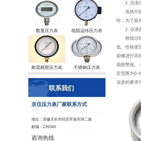
1 .仪
虽然不
时，为了延长
2 .仪
数显压力表
电阻远传压力表
根据过
低、价格便宜
能够进行高低
低限警报。 
耐震精密压力表
不锈钢压力表
定范围为0~
误差的要求可
联系我们
京仪压力表厂家联系方式
地址：安徽天长市经济开发区纬二路
邮编：239300
咨询热线