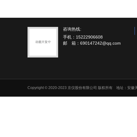
咨询热线:
手机：15222906608
邮 箱：690147242@qq.com
Copyright © 2020-2023 京仪股份有限公司 版权所有 地