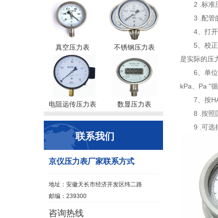
2 .标
3 .
4、打开
5、校
真空压力表
不锈钢压力表
是实际的
6、单位
kPa、Pa 
7、按
电阻远传压力表
数显压力表
8 .
9 .可
联系我们
京仪压力表厂家联系方式
地址：安徽天长市经济开发区纬二路
邮编：239300
咨询热线