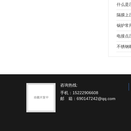
什么是
隔膜上
锅炉常
电接点
不锈钢
咨询热线:
手机：15222906608
邮 箱：690147242@qq.com