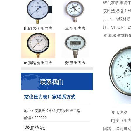
转到在收集管中
表制造规格:1.
)。 4 .内线
膜、VITON﹤2
电阻远传压力表
真空压力表
质:氟橡胶或特
耐震精密压力表
数显压力表
联系我们
京仪压力表厂家联系方式
地址：安徽天长市经济开发区纬二路
资讯速览
邮编：239300
电接点压
咨询热线
回路，得到自动