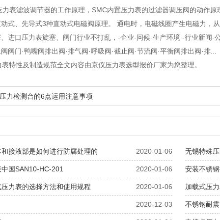
压力表滤波调节器的工作原理
，SMC内置压力表的过滤器调压阀的动作原
动式、先导式3种直动式电磁阀原理。 通电时，电磁线圈产生电磁力，从..
塞、进口压力表旋塞、阀门行业不打乱
，-企业-问候-生产环境 -行业新闻
阀门·鸭嘴阀排出阀·排气阀·呼吸阀·截止阀·节流阀·平衡阀排出阀·排...
压力表特性及制造规范全文内容由京仪压力表选型报价厂家为您整理。
压力检测台的6点运用注意事项
体和接液部是如何进行防腐处理的
2020-01-06
无锡特殊压
国SAN10-HC-201
2020-01-06
安装不锈钢
式压力表的选择方法和使用规程
2020-01-06
加载式压力
2020-12-03
不锈钢耐震