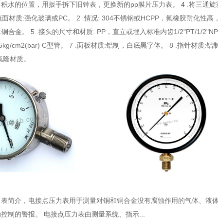
积水的位置，用扳手拆下旧钟表，更换新的pp膜片压力表。 4 .将三通
镜面材质:强化玻璃或PC。 2 .情况: 304不锈钢或HCPP，氟橡胶耐化性高，P
材质:铜合金。 5 .接头的尺寸和材质: PP，直立或埋入标准内齿1/2"PT/1/
5kg/cm2(bar) C型管。 7 .面板材质:铝制，白底黑字体。 8 .指针材质
氟隆材质。
力表简介
，电接点压力表用于测量对铜和铜合金没有腐蚀作用的气体、液
控制的警报。 电接点压力表由测量系统、指示...