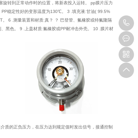
旋塞旋转到正常动作时的位置，将新表投入运转。 pp膜片压力
P稳定性好的变形温度为130℃。 3 .填充液:甘油( 99.5%
2"NPT。 6 .测量装置和材质:真？ ？ 巴登管、氟橡胶或特氟隆隔
1
:铝制、黑色。 9 .上盖材质:氟橡胶或PP耐冲击外壳。 10 .膜片材
体介质的正负压力，在压力达到规定值时发出信号，接通控制