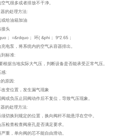
内的空气很多或者排放不干净。
器的处理方法:
箱盖或给油箱加油
路接头
quo； ○&rdquo； 环( &phi； 9*2.65；
驱动充电泵，将系统内的空气从容器排出。
达到标准:
:要根据当地实际大气压，判断设备是否能承受正常气压。
压感:
的原因:
阀不改变位置，发生漏气现象
止回阀或负压止回阀动作后不复位，导致气压现象。
器的处理方法:
阀必须切换到规定的位置，换向阀杆不能悬浮在空中。
、负压检查检查阀座孔是否满足要求。
倾斜严重，单向阀的芯不能自由滑动。