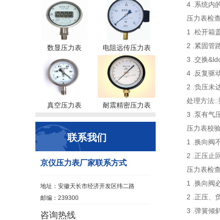
4 .系统
压力表检查
1 .松开
2 .紧固管
数显压力表
电阻远传压力表
3 .交换&ld
4 .反复
2 .负压未
处理方法:
真空压力表
耐震精密压力表
3 .泵有气
压力表校验
联系我们
1 .换向
2 .正压
京仪压力表厂家联系方式
压力表检查
1 .换向
地址：安徽天长市经济开发区纬二路
2 .正压
邮编：239300
3 .弹簧
咨询热线