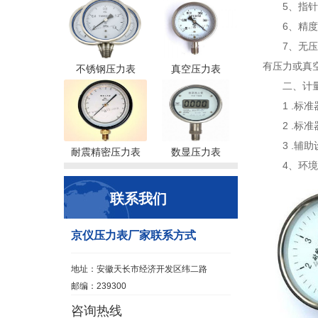
5、指针
6、精度
7、无压
有压力或真
不锈钢压力表
真空压力表
二、计
1 .
2 .标
3 .
耐震精密压力表
数显压力表
4、环
联系我们
京仪压力表厂家联系方式
地址：安徽天长市经济开发区纬二路
邮编：239300
咨询热线