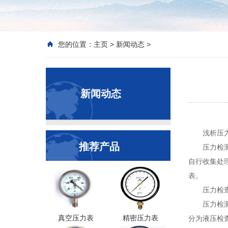
您的位置：
主页
>
新闻动态
>
新闻动态
浅析压
推荐产品
压力检
自行收集处
表。
压力检
压力检
真空压力表
精密压力表
分为液压检查