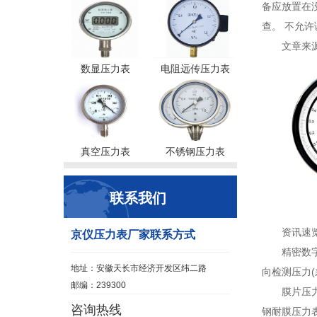
备应放置在
查。 不允
文章来
数显压力表
电阻远传压力表
真空压力表
不锈钢压力表
联系我们
资讯速
京仪压力表厂家联系方式
精密数
地址：安徽天长市经济开发区纬二路
向检测压力(
邮编：239300
膜片压
咨询热线
钢耐膜压力表