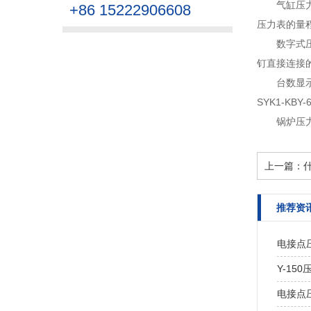
气缸压
+86 15222906608
压力表的量程一
数字式
钉直接连接的
台数显示
SYK1-KBY
锅炉压
上一篇：
推荐资
电接点
Y-1
电接点