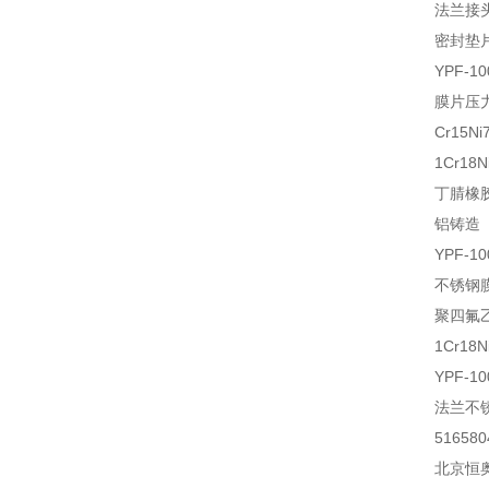
法兰接
密封垫
YPF-10
膜片压
Cr15Ni
1Cr18N
丁腈橡
铝铸造
YPF-10
不锈钢
聚四氟
1Cr18N
YPF-10
法兰不
516580
北京恒