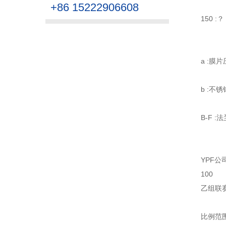
+86 15222906608
150 :
a :膜
b :不
B-F 
YPF公
100
乙组联
比例范