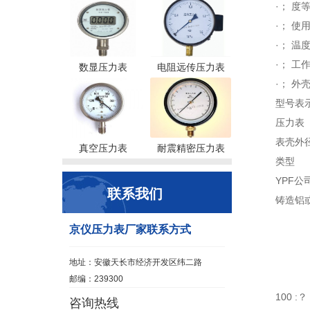
·； 度等
·； 使
·； 温
·； 工
数显压力表
电阻远传压力表
·； 外壳
型号表示
压力表
表壳外
真空压力表
耐震精密压力表
类型
YPF公
联系我们
铸造铝
京仪压力表厂家联系方式
地址：安徽天长市经济开发区纬二路
邮编：239300
100 :
咨询热线