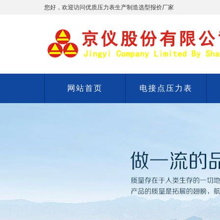
您好，欢迎访问优质压力表生产制造选型报价厂家
网站首页
电接点压力表