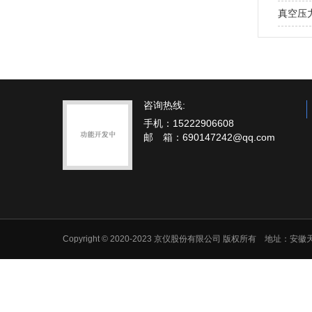
真空压
咨询热线:
手机：15222906608
邮 箱：690147242@qq.com
Copyright © 2020-2023 京仪股份有限公司 版权所有 地