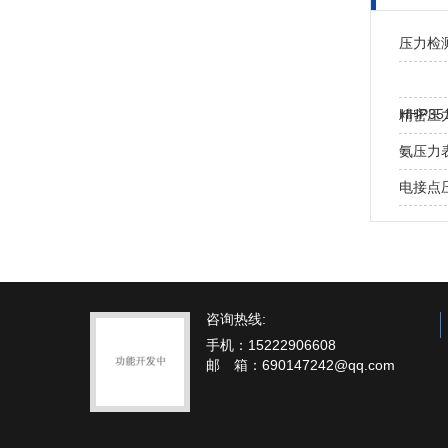
压力检
HHP3
精密压
氨压力
电接点
咨询热线:
手机：15222906608
邮 箱：690147242@qq.com