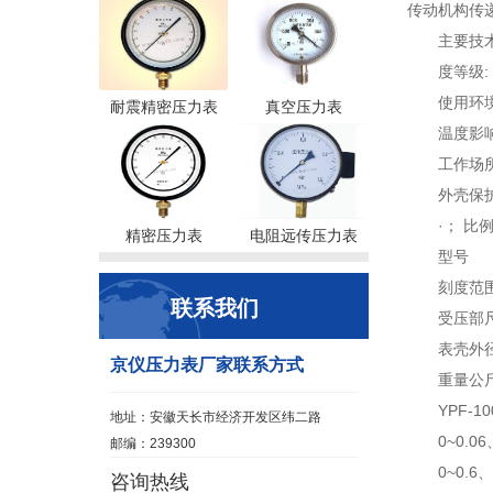
传动机构传
主要技
度等级: 
使用环境
耐震精密压力表
真空压力表
温度影响
工作场
外壳保护
·； 
精密压力表
电阻远传压力表
型号
刻度范
联系我们
受压部
表壳外
京仪压力表厂家联系方式
重量公
YPF-1
地址：安徽天长市经济开发区纬二路
0~0.06
邮编：239300
0~0.6
咨询热线