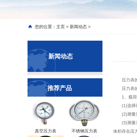
您的位置：
主页
>
新闻动态
>
新闻动态
压力表
推荐产品
压力表
1、载
(1)
(2)
(3)
真空压力表
不锈钢压力表
体积存在压