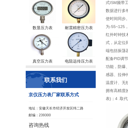
式ISM频带
数据进行多
使时间同步
为-55~1
数显压力表
耐震精密压力表
红外时钟技
式，从定位到
端包括振荡器
配备PID
真空压力表
电阻远传压力表
功能，防爆
感器、拉伸
联系我们
温度计、无
拥有高精度
京仪压力表厂家联系方式
表)；4 .
地址：安徽天长市经济开发区纬二路
邮编：239300
咨询热线