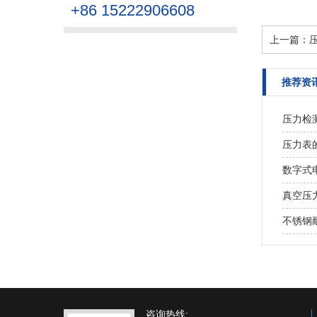
+86 15222906608
上一篇：
推荐资
压力检
压力表
数字式
真空压
不锈钢
咨询热线: