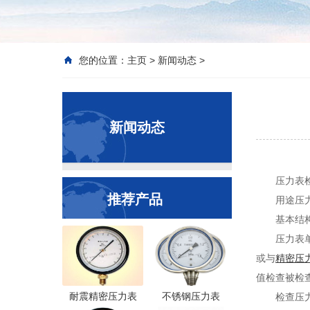
您的位置：
主页
>
新闻动态
>
新闻动态
压力表
推荐产品
用途压力
基本结
压力表单
或与
精密压
值检查被检
耐震精密压力表
不锈钢压力表
检查压力