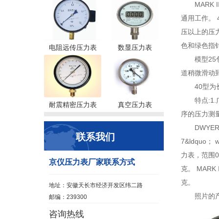
MARK
通用工作。
压以上的压力
色和绿色指
电阻远传压力表
数显压力表
模型2
道稍微滑动
40型
特点:1
耐震精密压力表
真空压力表
序的压力测
DWYER 
联系我们
7&ldquo；
力表，范围0到
京仪压力表厂家联系方式
克。 MARK 
克。
地址：安徽天长市经济开发区纬二路
照片的产
邮编：239300
咨询热线