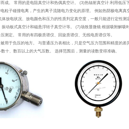
而成。 常用的是电阻真空计和热偶真空计。 (3)热辐射真空计:利用低压下
电粒子碰撞电离，产生的离子流随电力变化的原理。 例如热阴极电离真空计
气体放电状况、放电颜色和压力的性质判定真空度，一般只能进行定性测定。
 振动板式真空计和磁悬浮转子真空计等。 (7)场致显微镜:根据吸附解吸时
分压测定。 常用的有四极质谱仪、回旋质谱仪、无线电质谱仪等。
般被用于负压的地方。 与普通压力表相比，只是空气压力范围和精度的差
~数十、数百以上的大气压数。 选择范围后，测量的读数变得准确。