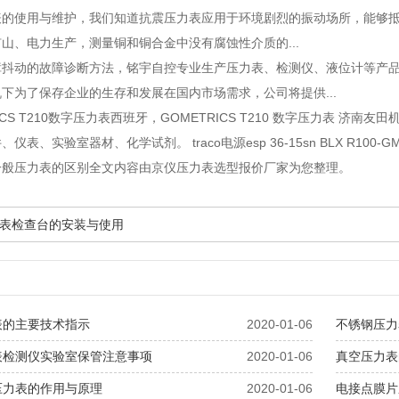
表的使用与维护
，我们知道抗震压力表应用于环境剧烈的振动场所，能够
山、电力生产，测量铜和铜合金中没有腐蚀性介质的...
障抖动的故障诊断方法
，铭宇自控专业生产压力表、检测仪、液位计等产
下为了保存企业的生存和发展在国内市场需求，公司将提供...
ICS T210数字压力表西班牙
，GOMETRICS T210 数字压力表 济
、实验室器材、化学试剂。 traco电源esp 36-15sn BLX R100-GM-MA 
一般压力表的区别全文内容由京仪压力表选型报价厂家为您整理。
表检查台的安装与使用
表的主要技术指示
2020-01-06
不锈钢压力
表检测仪实验室保管注意事项
2020-01-06
真空压力表
压力表的作用与原理
2020-01-06
电接点膜片