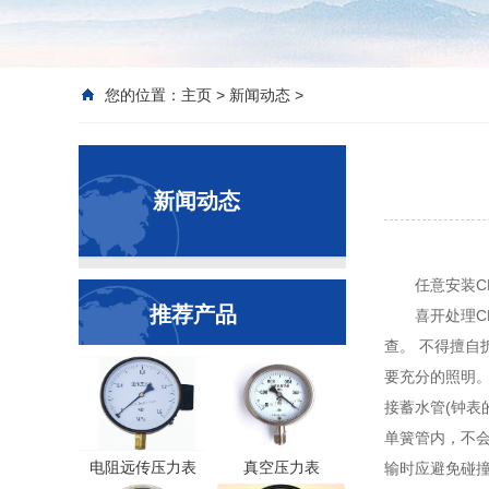
您的位置：
主页
>
新闻动态
>
新闻动态
任意安装C
推荐产品
喜开处理C
查。 不得擅自
要充分的照明。
接蓄水管(钟表
单簧管内，不会
电阻远传压力表
真空压力表
输时应避免碰撞6