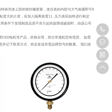
闭钟表壳体上部的密封橡胶塞，使仪表的内腔与大气相通即可9
质、粘度大的介质，应加入隔离装置11 .压力表应始终进行检定
管使用条件下发现制造品质不良引起的故障或破损时，由该公司
1
理CKD电机等产品，价格合理，部分常规机型有现货。 如需
照并记下联系方式，然后发送所需品牌型号的数量。 我们按