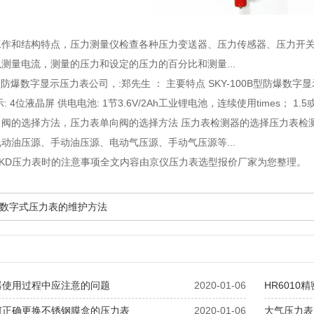
工作和结构特点
，压力测量仪检查各种压力变送器、压力传感器、压力开关
测量电流，测量的压力和设定的压力的百分比和测量...
0B型防爆数字显示压力表公司
，:郑先生 ： 主要特点 SKY-100B型防爆数字显
示: 4位液晶屏 供电电池: 1节3.6V/2Ah工业锂电池，连续使用times； 1.5或
向阀的选择方法
，压力表单向阀的选择方法 压力表检测器的选择压力表检
动油压源、手动油压源、电动气压源、手动气压源等...
CKD压力表时的注意事项全文内容由京仪压力表选型报价厂家为您整理。
数字式压力表的维护方法
器使用过程中应注意的问题
2020-01-06
HR6010
何正确更换不锈钢膜盒的压力表
2020-01-06
大气压力表