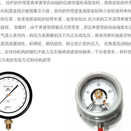
。 拉杆的作用是将单簧管自由端的位移传递给扇形齿轮，扇形齿轮的作
，向刻度盘指示被测量压力值，游丝的作用是使扇形齿轮和小齿轮保持单
钉的位置，改变扇形齿轮的短臂长度，改变齿轮比 压力表的工作原理单簧
旋转。 加载时，由于单簧管因被压力而变形，所以单簧管的自由端发生
大气进入表壳内，则压力表测量的压力为正压或负压，将表壳密封抽真空时
度高或腐蚀性、粘稠状、易结晶性、粉尘状介质的压力。 在角度高(例如0
成，在传动机构的轴孔中嵌入宝石轴承或者滚动轴承，千分表变长，有时
压力表的安装方式和结构原理