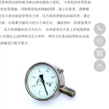
用是将线位移转换为角位移传递给小齿轮。 小齿轮的作用是旋
向的齿形接触，消除两齿轮的接触间隙，减小往复差，调整螺
管压力表也称波登管压力表，压力表的弹簧自由端关闭，通过
位移，位移量与被压力的大小成正比。 偏转指针，刻度盘显示
1
，压力表测量的压力为压力。 在单簧管压力表上安装隔离装
.25级以上)的弹性式压力表中，弹性元件多由恒弹性合金或
也能够进行数字显示。