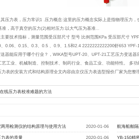
及其压力表
，压力常识1 .压力概念:这里的压力概念实际上是指物理压力，也
准，高于真空的压力(2)相对压力:以大气压为基准...
表主要技术指标
，测量范围受压部尺寸 型号 比例范围KPa 受压部尺寸 YPF-100A
~0、0.06、0.15、0.3、0.5 、0.9、1.5和2.4 2222222222200虾653 YPF-
变送器能应用于哪个行业？
，WIKA型号UPT-20、UPT-21工艺压力变送
工艺工业、机械制造、控制技术、制药行业、食品工业、功能特性。 多功能显
C压力表的安装方式和结构原理全文内容由京仪压力表选型报价厂家为您整
在线压力表校准难题的方法
仪两用检测仪的结构原理与使用方法
2020-01-06
航海船舶隔
压力表的质量
2020-01-06
YB-150