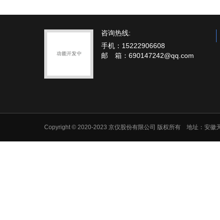
咨询热线:
手机：15222906608
邮 箱：690147242@qq.com
Copyright © 2020-2023 京仪股份有限公司 版权所有 地