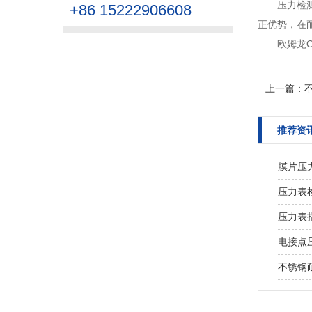
压力检
+86 15222906608
正优势，在耐
欧姆龙
上一篇：
推荐资
膜片压
压力表
压力表
电接点
不锈钢