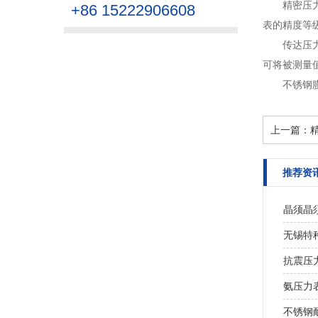
精密压
+86 15222906608
表的精度等级
传达压
可将被测量
不锈钢
上一篇：
推荐资
晶须晶
无锡特
抗震压
氨压力
不锈钢