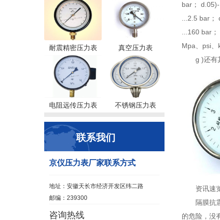
bar； d.05)-1
...2.5 bar； 
...160 ba
Mpa、psi、
耐震精密压力表
真空压力表
g )还
电阻远传压力表
不锈钢压力表
联系我们
京仪压力表厂家联系方式
地址：安徽天长市经济开发区纬二路
资讯速
邮编：239300
隔膜抗
咨询热线
的危险，没