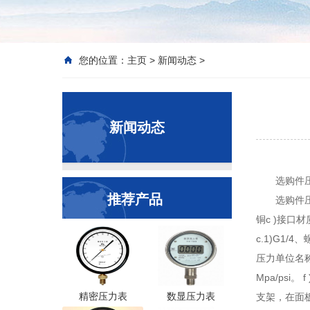
您的位置：
主页
>
新闻动态
>
新闻动态
选购件
推荐产品
选购件压
铜c )接口
c.1)G1/
压力单位名称e.
Mpa/psi
精密压力表
数显压力表
支架，在面板上能够