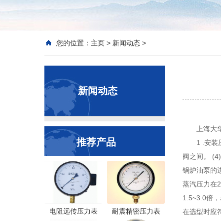
您的位置：
主页
>
新闻动态
>
新闻动态
上海大
推荐产品
1 .安
阀之间。 (
锅炉油泵的进
蒸汽压力在2
1.5~3.
电阻远传压力表
耐震精密压力表
在选型时应