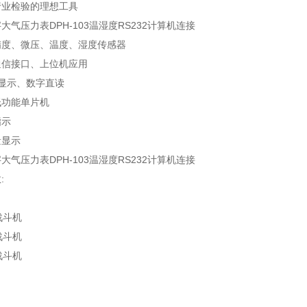
行业检验的理想工具
大气压力表DPH-103温湿度RS232计算机连接
精度、微压、温度、湿度传感器
2通信接口、上位机应用
显示、数字直读
低功能单片机
指示
量显示
大气压力表DPH-103温湿度RS232计算机连接
:
1战斗机
2战斗机
3战斗机