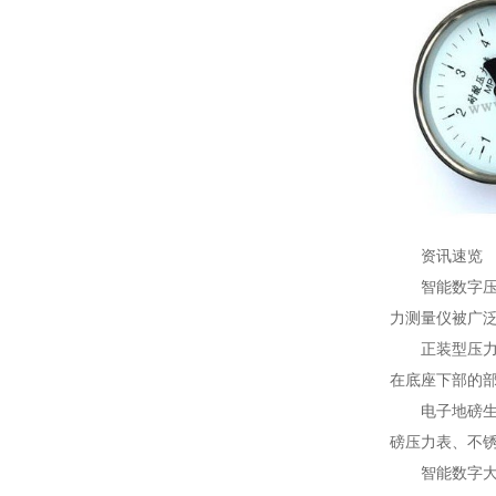
资讯速览
智能数字
力测量仪被广泛
正装型压
在底座下部的部
电子地磅生
磅压力表、不锈
智能数字