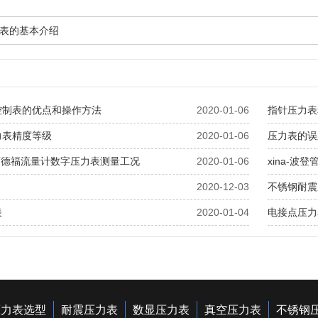
表的基本介绍
控制表的优点和操作方法
2020-01-06
指针压力表
力表精度等级
2020-01-06
压力表的误
F西德福流量计数字压力表测量工况
2020-01-06
xina-波
2020-12-03
不锈钢耐震
表
2020-01-04
电接点压力
压力表选型
耐震压力表
数显压力表
真空压力表
不锈钢