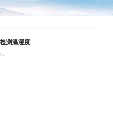
检测温湿度
气：