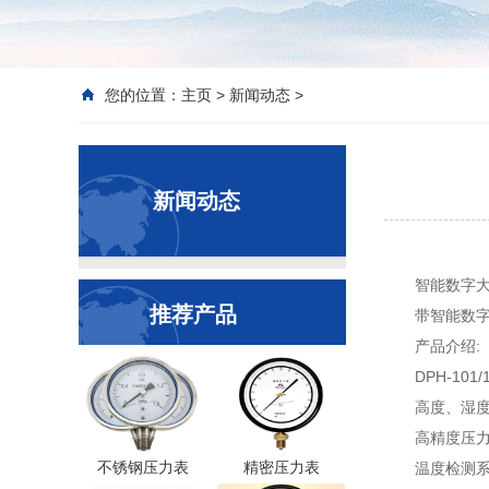
您的位置：
主页
>
新闻动态
>
新闻动态
智能数字
推荐产品
带智能数字
产品介绍:
DPH-10
高度、湿
高精度压
不锈钢压力表
精密压力表
温度检测