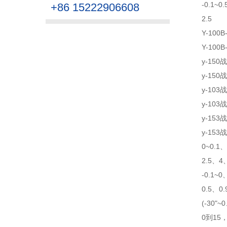
-0.1~0
+86 15222906608
2.5
Y-100
Y-100
y-150
y-150
y-103
y-103
y-153
y-153
0~0.1
2.5、4
-0.1~0
0.5、0.
(-30"
0到15，