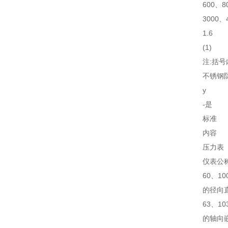
600、8
3000、
1.6
(1)
注:括
不锈钢
y
-是
标准
内容
压力表
仪表公
60、1
的径向
63、1
的轴向