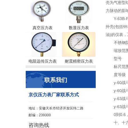
壳为气密型
力脉动的影
Y-6
外壳(包括
真空压力表
数显压力表
油)的仪表
不锈钢
缩放范
型号
电阻远传压力表
耐震精密压力表
标尺范围M
度等级
联系我们
y-60战
y-60战
京仪压力表厂家联系方式
y-63战
y-63战
地址：安徽天长市经济开发区纬二路
0到0.6
邮编：239300
十、十
咨询热线