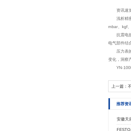
资讯速
浅析精
mbar、k
抗震电
电气部件结合
压力表
变化，洞察
YN-1
上一篇：
推荐资
安徽天
FESTO