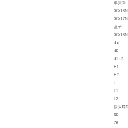
单簧管
0Cr18Ni
0Cr17N
盒子
0Cr18N
d.d
d0
d1.d1
H1
H2
l
L1
L2
接头螺
60
76