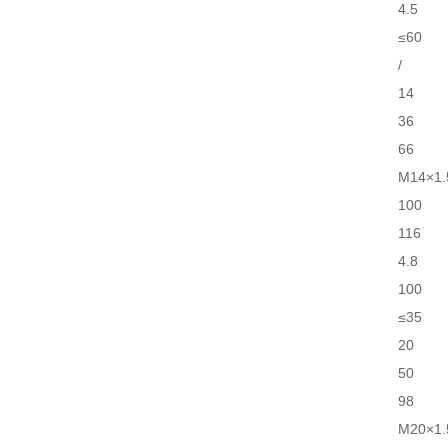
4.5
≤60
/
14
36
66
M14×1.
100
116
4.8
100
≤35
20
50
98
M20×1