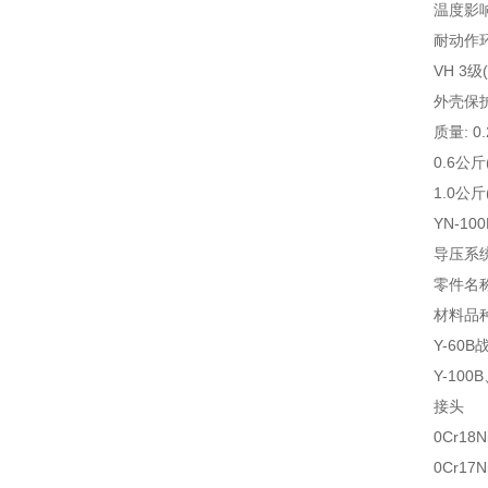
温度影响:
耐动作环
VH 3
外壳保护
质量: 0.2
0.6公斤( 
1.0公斤( 
YN-1
导压系
零件名
材料品
Y-60B
Y-100B
接头
0Cr18Ni
0Cr17N