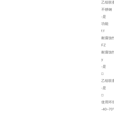
乙组联
不锈钢
-是
功能
f.f
耐腐蚀
FZ
耐腐蚀
y
-是
□
乙组联
-是
□
使用环境
-40~