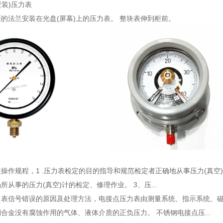
(壁装)压力表
的法兰安装在光盘(屏幕)上的压力表。 整块表伸到柜前。
表操作规程
，1 .压力表检定的目的指导和规范检定者正确地从事压力(真空
所从事的压力(真空)计的检定、修理作业。 3、压...
力表信号错误的原因及处理方法
，电接点压力表由测量系统、指示系统、磁
合金没有腐蚀作用的气体、液体介质的正负压力。 不锈钢电接点压...