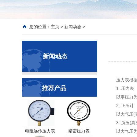
您的位置：
主页
>
新闻动态
>
新闻动态
压力表根
推荐产品
1 .压力表
以零压力
2 .正压计
以大气压(
3 .负压(真
电阻远传压力表
精密压力表
以大气压