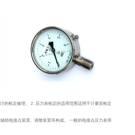
)计的检定修理。 2 .压力表检定的适用范围适用于计量室检定
辅助电接点装置、调整装置等构成。 一般的电接点压力表用