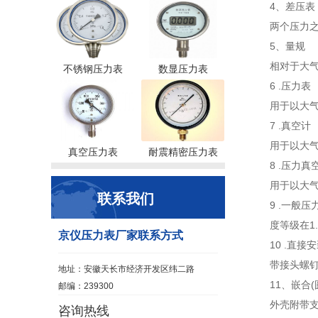
4、差压表
两个压力
5、量规
相对于大
不锈钢压力表
数显压力表
6 .压力表
用于以大
7 .真空计
用于以大
真空压力表
耐震精密压力表
8 .压力真
用于以大
联系我们
9 .一般压
度等级在1
京仪压力表厂家联系方式
10 .直接
带接头螺
地址：安徽天长市经济开发区纬二路
11、嵌合
邮编：239300
外壳附带支
咨询热线