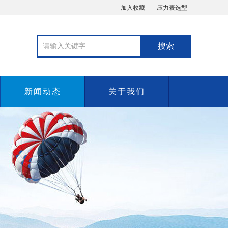
加入收藏
压力表选型
新闻动态
关于我们